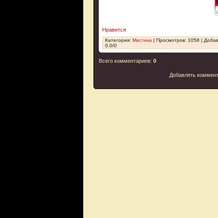
Нравится
Категория
:
Мистика
|
Просмотров
: 1058 |
Доба
0.0
/
0
Всего комментариев
:
0
Добавлять коммент