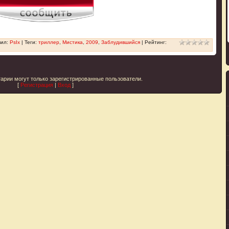
вил
:
PsIx
|
Теги
:
триллер
,
Мистика
,
2009
,
Заблудившийся
|
Рейтинг
:
арии могут только зарегистрированные пользователи.
[
Регистрация
|
Вход
]