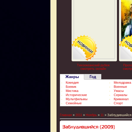
Тихоокеанский рубеж
Пропа
смотреть онлайн
смотр
Жанры
Год
Комедия
Мелодрама
Боевик
Военные
Мистика
Ужасы
Исторические
Сериалы
Мультфильмы
Криминал
Семейные
Спорт
Главная
»
2011
»
Ноябрь
»
11
» Заблудившийся 