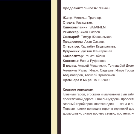
Продолжительность
: 90 мин.
Жанр
: Мистика, Триллер.
Страна
: Казахстан.
Кинокомпании
: SATAIFILM.
Режиссер
: Ахан Сатаев.
Сценарий
: Тимур Жаксылыков.
Продюсеры
: Ахан Сатаев.
Оператор
: Хасанбек Кыдыралиев.
Художник
: Дастан Жангарашев.
Композитор
: Ренат Гайсин.
Костюмы
: Елена Руфанова.
В ролях
: Андрей Мерзликин, Тунгышбай Джа
Алмагуль Рулас, Ильяс Садыров, Игорь Горшк
Абдыгапаров, Алексей Храменков.
Премьера в мире
: 15.10.2009.
Краткое описание
:
Главный герой, его жена и маленький сын заб
проселочной дороге. Они вынуждены провест
главный герой просыпается один — жена и сы
Первые поиски приводят героя в одинокий до
дома словно знают про его семью, про него, 