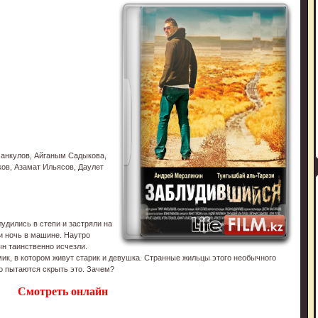
манкулов, Айганым Садыкова,
ов, Азамат Ильясов, Даулет
лудились в степи и застряли на
и ночь в машине. Наутро
н таинственно исчезли.
мик, в котором живут старик и девушка. Странные жильцы этого необычного
но пытаются скрыть это. Зачем?
Смотреть онлайн