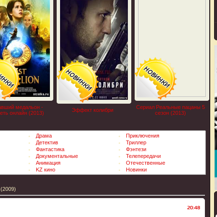
вший медальон -
Сериал Реальные пацаны 5
Эффект колибри
еть онлайн (2013)
сезон (2013)
Драма
Приключения
Детектив
Триллер
Фантастика
Фэнтези
Документальные
Телепередачи
Анимация
Отечественные
KZ кино
Новинки
(2009)