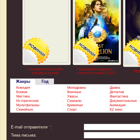
Тихоокеанский рубеж
Пропавший медальон -
Эфф
смотреть онлайн
смотреть онлайн (2013)
Жанры
Год
Комедия
Мелодрама
Драма
Боевик
Военные
Детектив
Мистика
Ужасы
Фантастика
Исторические
Сериалы
Документальные
Мультфильмы
Криминал
Анимация
Семейные
Спорт
KZ кино
E-mail отправителя
*
:
Тема письма: