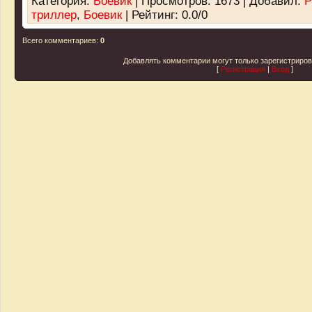
Категория
:
Боевик
|
Просмотров
: 1673 |
Добавил
:
P
триллер
,
Боевик
|
Рейтинг
:
0.0
/
0
Всего комментариев
:
0
Добавлять комментарии могут только зарегистриро
[
Регистрация
|
Вход
]