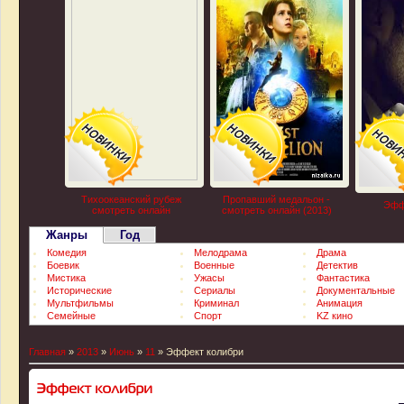
Тихоокеанский рубеж
Пропавший медальон -
Эфф
смотреть онлайн
смотреть онлайн (2013)
Жанры
Год
Комедия
Мелодрама
Драма
Боевик
Военные
Детектив
Мистика
Ужасы
Фантастика
Исторические
Сериалы
Документальные
Мультфильмы
Криминал
Анимация
Семейные
Спорт
KZ кино
Главная
»
2013
»
Июнь
»
11
» Эффект колибри