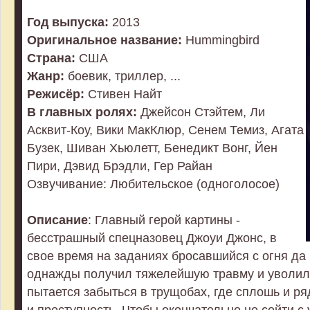
Год выпуска:
2013
Оригинальное название:
Hummingbird
Страна:
США
Жанр:
боевик, триллер, ...
Режисёр:
Стивен Найт
В главных ролях:
Джейсон Стэйтем, Ли
Асквит-Коу, Вики МакКлюр, Сенем Темиз, Агата
Бузек, Шиван Хьюлетт, Бенедикт Вонг, Йен
Пири, Дэвид Брэдли, Гер Райан
Озвучивание: Любительское (одноголосое)
Описание
: Главный герой картины -
бесстрашный спецназовец Джоуи Джонс, в
свое время на заданиях бросавшийся с огня да 
однажды получил тяжелейшую травму и уволилс
пытается забыться в трущобах, где сплошь и р
и преступность. Чтобы окончательно не сойти с