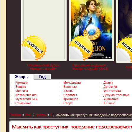
Тихоокеанский рубеж
Пропавший медальон -
Эфф
смотреть онлайн
смотреть онлайн (2013)
Жанры
Год
Комедия
Мелодрама
Драма
Боевик
Военные
Детектив
Мистика
Ужасы
Фантастика
Исторические
Сериалы
Документальные
Мультфильмы
Криминал
Анимация
Семейные
Спорт
KZ кино
Главная
»
2011
»
Ноябрь
»
6
» Мыслить как преступник: поведение подозреваемог