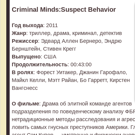
Criminal Minds:Suspect Behavior
Год выхода
: 2011
Жанр
: триллер, драма, криминал, детектив
Режиссер
: Эдвард Аллен Бернеро, Эндрю
Бернштейн, Стивен Крегг
Выпущено
: США
Продолжительность
: 00:43:00
В ролях
: Форест Уитакер, Джанин Гарофало,
Майкл Келли, Мэтт Райан, Бо Гарретт, Кирстен
Вангснесс
О фильме
: Драма об элитной команде агентов
подразделения по поведенческому анализу ФБР,
нетрадиционные методы расследования и агрес
ловить самых гнусных преступников Америки. 
агент Сэм Купер — умственно и физически энер