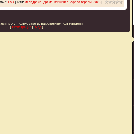
авил
:
PsIx
|
Теги
:
мелодрама
,
драма
,
криминал
,
Афера втроем
,
2003
|
арии могут только зарегистрированные пользователи.
[
Регистрация
|
Вход
]