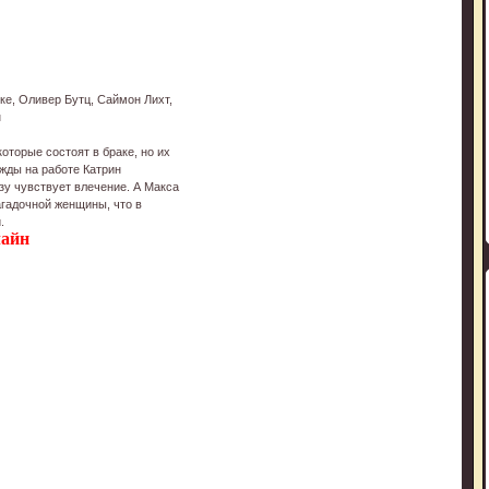
ке, Оливер Бутц, Саймон Лихт,
н
которые состоят в браке, но их
ажды на работе Катрин
зу чувствует влечение. А Макса
агадочной женщины, что в
.
лайн