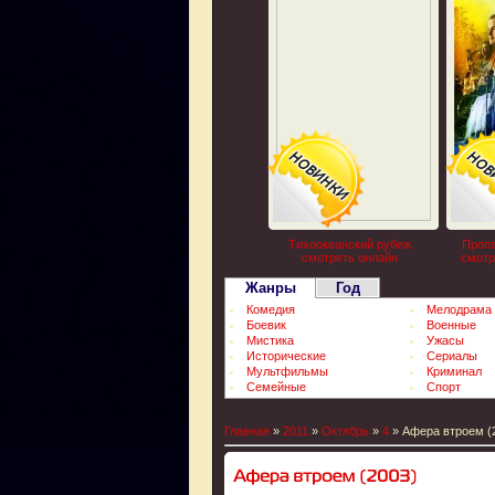
Тихоокеанский рубеж
Пропа
смотреть онлайн
смотр
Жанры
Год
Комедия
Мелодрама
Боевик
Военные
Мистика
Ужасы
Исторические
Сериалы
Мультфильмы
Криминал
Семейные
Спорт
Главная
»
2011
»
Октябрь
»
4
» Афера втроем (