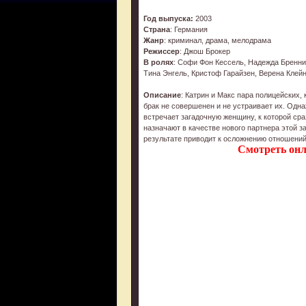
Год выпуска:
2003
Страна
: Германия
Жанр
: криминал, драма, мелодрама
Режиссер
: Джош Брокер
В ролях
: Софи Фон Кессель, Надежда Бренни
Тина Энгель, Кристоф Гарайзен, Верена Клей
Описание
: Катрин и Макс пара полицейских, 
брак не совершенен и не устраивает их. Одн
встречает загадочную женщину, к которой сра
назначают в качестве нового партнера этой з
результате приводит к осложнению отношений
Смотреть он