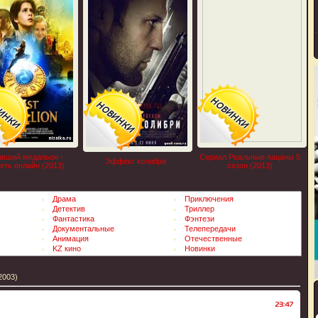
вший медальон -
Сериал Реальные пацаны 5
Эффект колибри
еть онлайн (2013)
сезон (2013)
Драма
Приключения
Детектив
Триллер
Фантастика
Фэнтези
Документальные
Телепередачи
Анимация
Отечественные
KZ кино
Новинки
2003)