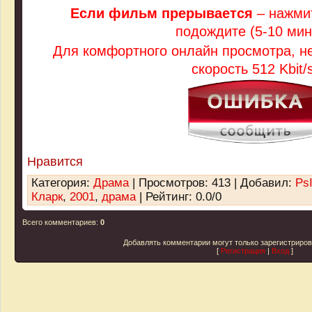
Если фильм прерывается
– нажмит
подождите (5-10 мин
Для комфортного онлайн просмотра, 
скорость 512 Kbit/s
Нравится
Категория
:
Драма
|
Просмотров
: 413 |
Добавил
:
Ps
Кларк
,
2001
,
драма
|
Рейтинг
:
0.0
/
0
Всего комментариев
:
0
Добавлять комментарии могут только зарегистриро
[
Регистрация
|
Вход
]