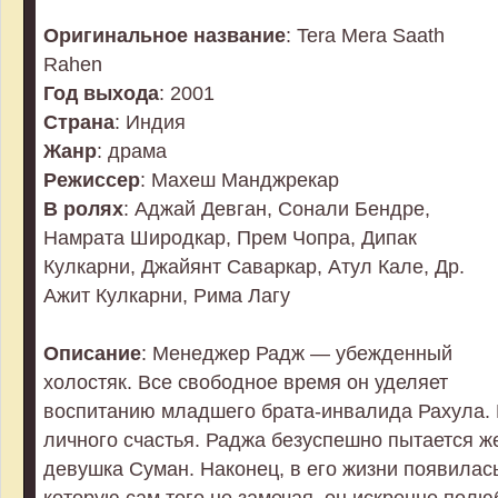
Оригинальное название
: Tera Mera Saath
Rahen
Год выхода
: 2001
Страна
: Индия
Жанр
: драма
Режиссер
: Махеш Манджрекар
В ролях
: Аджай Девган, Сонали Бендре,
Намрата Широдкар, Прем Чопра, Дипак
Кулкарни, Джайянт Саваркар, Атул Кале, Др.
Ажит Кулкарни, Рима Лагу
Описание
: Менеджер Радж — убежденный
холостяк. Все свободное время он уделяет
воспитанию младшего брата-инвалида Рахула. Р
личного счастья. Раджа безуспешно пытается ж
девушка Суман. Наконец, в его жизни появилас
которую сам того не замечая, он искренне полю