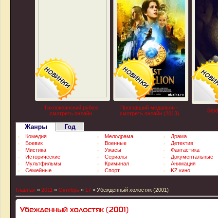
Тихоокеанский рубеж
Пропавший медальон -
Эфф
смотреть онлайн
смотреть онлайн (2013)
Жанры
Год
Комедия
Мелодрама
Драма
Боевик
Военные
Детектив
Мистика
Ужасы
Фантастика
Исторические
Сериалы
Документальные
Мультфильмы
Криминал
Анимация
Семейные
Спорт
KZ кино
Главная
»
2011
»
Октябрь
»
17
» Убежденный холостяк (2001)