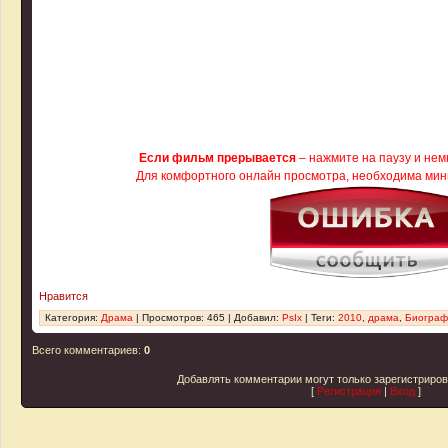
Если фильм прерывается
– нажмите на паузу и немн
Для комфортного онлайн просмотра, необходима миним
Нравится
Категория
:
Драма
|
Просмотров
: 465 |
Добавил
:
PsIx
|
Теги
:
2010
,
драма
,
Биограф
Всего комментариев
:
0
Добавлять комментарии могут только зарегистриро
[
Регистрация
|
Вход
]