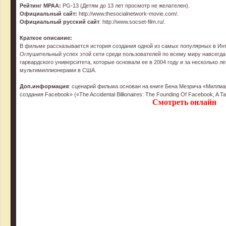
Рейтинг MPAA:
PG-13 (Детям до 13 лет просмотр не желателен).
Официальный сайт:
http://www.thesocialnetwork-movie.com/.
Официальный русский сайт
: http://www.socset-film.ru/.
Краткое описание:
В фильме рассказывается история создания одной из самых популярных в Ин
Оглушительный успех этой сети среди пользователей по всему миру навсегда
гарвардского университета, которые основали ее в 2004 году и за несколько 
мультимиллионерами в США.
Доп.информация
: сценарий фильма основан на книге Бена Мезрича «Миллиа
создания Facebook» («The Accidental Billionaires: The Founding Of Facebook, A Tal
Смотреть онлайн