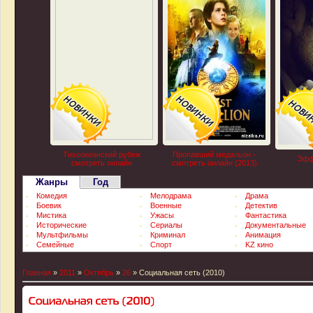
Тихоокеанский рубеж
Пропавший медальон -
Эфф
смотреть онлайн
смотреть онлайн (2013)
Жанры
Год
Комедия
Мелодрама
Драма
Боевик
Военные
Детектив
Мистика
Ужасы
Фантастика
Исторические
Сериалы
Документальные
Мультфильмы
Криминал
Анимация
Семейные
Спорт
KZ кино
Главная
»
2011
»
Октябрь
»
26
» Социальная сеть (2010)