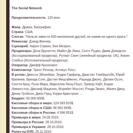
The Social Network
Продолжительность
: 120 мин.
Жанр
: Драма, Биография.
Страна
: США.
Слоган
: "Нельзя завести 500 миллионов друзей, не нажив ни одного врага.".
Режиссер
: Дэвид Финчер.
Сценарий
: Аарон Соркин, Бен Мезрич.
Продюсеры
: Дэна Брунетти, Майкл Де Люка, Скотт Рудин, Джим Дэвидсон
(Ассоциированный продюсер), Руперт Смит (линейный продюсер: UK), Кевин
Спейси (Исполнительный продюсер).
Оператор
: Джефф Кроненвет.
Композитор
: Трент Резнор, Аттикус Росс.
В ролях:
Джесси Эйзенберг, Эндрю Гарфилд, Джастин Тимберлэйк, Юрий
Брежнев, Бренда Сонг, Дастин Фицсаймонс, Рашида Джонс, Джэми Оуэн,
Скотти Кроу, Руни Мара, Марселла Ленц-Поуп, Тревор Уайт, Бэрри
Ливингстон, Джозеф Мацелло, Мэрибет Мэссет, Рэнди Эванс, Малез Джоу,
Денис Грэйсон, Джон Герц, Кэрри Армстронг ...
Бюджет
: 50 000 000$.
Кассовые сборы в мире:
224 583 810$.
Кассовые сборы в США:
96 962 694$.
Кассовые сборы в России:
4 596 851$.
Премьера в мире:
24.09.2010.
Премьера в России
: 28.10.2010.
Премьера в Украине
: 28.10.2010.
Релиз на DVD
: 25.11.2010.