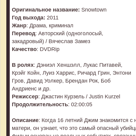
Оригинальное название:
Snowtown
Год выхода:
2011
Жанр
: Драма, криминал
Перевод
: Авторский (одноголосый,
закадровый) / Вячеслав Замез
Качество
: DVDRip
В ролях
: Дэниэл Хеншэлл, Лукас Питавей,
Крэйг Койн, Луиз Харрис, Ричард Грин, Энтони
Гров, Давид Уолкер, Брендан Рок, Боб
Андриенс и др.
Режиссер
: Джастин Курзель / Justin Kurzel
Продолжительность
: 02:00:05
Описание
: Когда 16 летний Джим знакомится с
матери, он узнает, что это самый опасный убийц
Фильм основан на реальных событиях, связанн