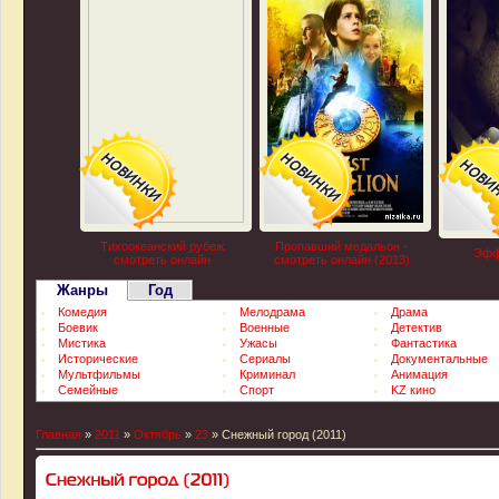
Тихоокеанский рубеж
Пропавший медальон -
Эфф
смотреть онлайн
смотреть онлайн (2013)
Жанры
Год
Комедия
Мелодрама
Драма
Боевик
Военные
Детектив
Мистика
Ужасы
Фантастика
Исторические
Сериалы
Документальные
Мультфильмы
Криминал
Анимация
Семейные
Спорт
KZ кино
Главная
»
2011
»
Октябрь
»
23
» Снежный город (2011)