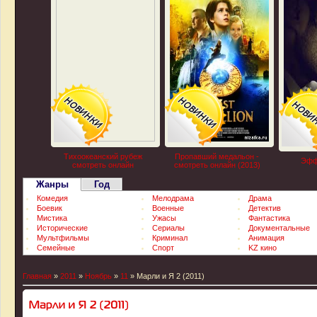
Тихоокеанский рубеж
Пропавший медальон -
Эфф
смотреть онлайн
смотреть онлайн (2013)
Жанры
Год
Комедия
Мелодрама
Драма
Боевик
Военные
Детектив
Мистика
Ужасы
Фантастика
Исторические
Сериалы
Документальные
Мультфильмы
Криминал
Анимация
Семейные
Спорт
KZ кино
Главная
»
2011
»
Ноябрь
»
11
» Марли и Я 2 (2011)