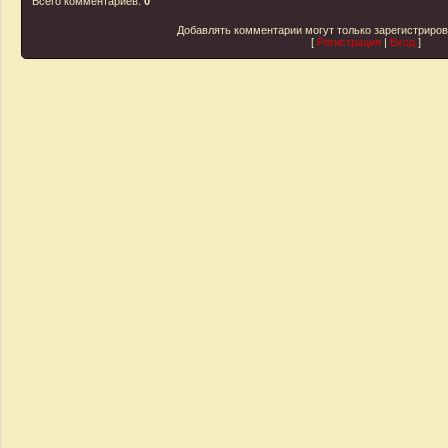
Всего комментариев
:
0
Добавлять комментарии могут только зарегистриро
[
Регистрация
|
Вход
]