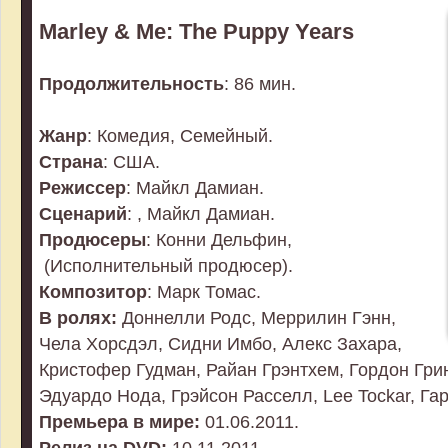
Marley & Me: The Puppy Years
Продолжительность
: 86 мин.
Жанр
: Комедия, Семейный.
Страна
: США.
Режиссер
: Майкл Дамиан.
Сценарий
: , Майкл Дамиан.
Продюсеры
: Конни Дельфин,
(Исполнительный продюсер).
Композитор
: Марк Томас.
В ролях:
Доннелли Родс, Меррилин Гэнн,
Чела Хорсдэл, Сидни Имбо, Алекс Захара,
Кристофер Гудман, Райан Грэнтхем, Гордон Гр
Эдуардо Нода, Грэйсон Расселл, Lee Tockar, Гар
Премьера в мире:
01.06.2011.
Релиз на DVD:
10.11.2011.