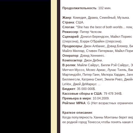
Продолжительность
: 102 мин.
Жанр
: Комедия, Драма, Семейный, Музыка.
Страна
: США.
Слоган
: "She has the best of both worlds... now,
Режиссер
: Питер Челсом.
Сценарий
: Дэниэл Берендсен, Майкл Пориес 
((персона), Бэрри О’Брайен ((персона).
Продюсеры
: Джон Албанис, Дэвид Блокер, Б
Майлз Миллар, Стивен Питерман, Майкл Пори
Оператор
: Дэвид Хеннингс.
Композитор
: Джон Дебни.
В ролях
: Майли Сайрус, Билли Рэй Сайрус, 
Митчел Муссо, Мозес Ариас, Лукас Тилль, Ва
Мартиндэйл, Питер Ганн, Мелора Хардин, Jared
Биллингсли, Катрина Смит, Эмили Ривз, Джейн
LeVox, Джей ДеМаркус ...
Бюджет
: 35 000 000$.
Кассовые сборы в США
: 79 478 344$.
Премьера в мире
: 10.04.2009.
Рейтинг MPAA
: G (Нет возрастных ограничен
Краткое описание
:
Когда популярность Ханны Монтаны берет вер
ее родной город Тенесси,чтобы понять какая