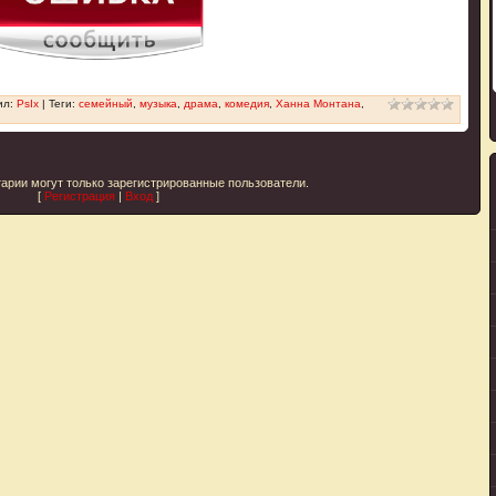
ил
:
PsIx
|
Теги
:
семейный
,
музыка
,
драма
,
комедия
,
Ханна Монтана
,
арии могут только зарегистрированные пользователи.
[
Регистрация
|
Вход
]