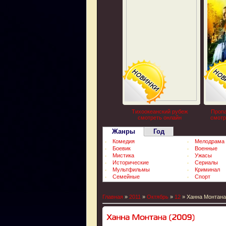
Тихоокеанский рубеж
Пропа
смотреть онлайн
смотр
Жанры
Год
Комедия
Мелодрама
Боевик
Военные
Мистика
Ужасы
Исторические
Сериалы
Мультфильмы
Криминал
Семейные
Спорт
Главная
»
2011
»
Октябрь
»
12
» Ханна Монтана