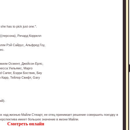
 she has to pick just one.".
((персона), Ричард Коррелл
илли Рэй Сайрус, Альфред Гоу,
ес.
Эмили Осмент, Джейсон Ерлс,
несса Уильямс, Марго
 Carter, Бэрри Боствик, Биу
 Карр, Тейлор Свифт, Gary
ий).
х над жизнью Майли Стюарт, ее отец принимает решение совершить поездку в
 перспектива имеет большее значение в жизни Майли.
Смотреть онлайн