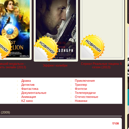
вший медальон -
Сериал Реальные пацаны 5
Эффект колибри
еть онлайн (2013)
сезон (2013)
Драма
Приключения
Детектив
Триллер
Фантастика
Фэнтези
Документальные
Телепередачи
Анимация
Отечественные
KZ кино
Новинки
 (2009)